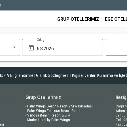
1
GRUP OTELLERIMIZ
EGE OTEL
Çıkış
D-19 Bilgilendirme
Gizlilik Sözleşmesi
Kişisel verileri Kulanma ve İşle
|
|
Grup Otellerimiz
İleti
- Palm Wings Beach Resort & SPA Kuşadası
Çağrı 
- Palm Wings Ephesus Beach Resort
Adres :
- Venosa Beach Resort & SPA
09400 
- Marbel Hotel by Palm Wings
Tel :
08
ası
Fax :
02