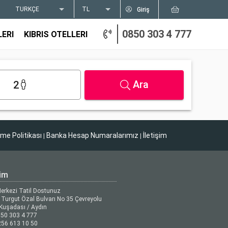
TÜRKÇE
TL
Giriş
0850 303 4 777
LERI
KIBRIS OTELLERI
Ara
2
tme Politikası
Banka Hesap Numaralarımız
İletişim
|
|
şim
Merkezi Tatil Dostunuz
Turgut Özal Bulvarı No 35 Çevreyolu
Kuşadası / Aydın
50 303 4 777
56 613 10 50