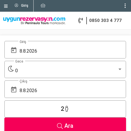
Giriş
0850 303 4 777
Giriş
Gece
0
Çıkış
2
Ara