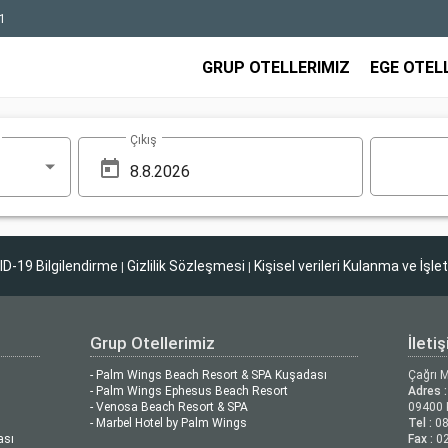
1
GRUP OTELLERIMIZ
EGE OTEL
Çıkış
D-19 Bilgilendirme
Gizlilik Sözleşmesi
Kişisel verileri Kulanma ve İşle
|
|
Grup Otellerimiz
İleti
- Palm Wings Beach Resort & SPA Kuşadası
Çağrı 
- Palm Wings Ephesus Beach Resort
Adres :
- Venosa Beach Resort & SPA
09400 
- Marbel Hotel by Palm Wings
Tel :
08
ası
Fax :
02