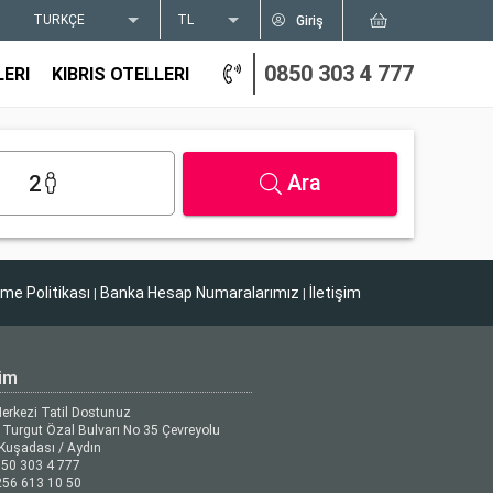
TÜRKÇE
TL
Giriş
0850 303 4 777
LERI
KIBRIS OTELLERI
Ara
2
tme Politikası
Banka Hesap Numaralarımız
İletişim
|
|
şim
Merkezi Tatil Dostunuz
Turgut Özal Bulvarı No 35 Çevreyolu
Kuşadası / Aydın
50 303 4 777
56 613 10 50