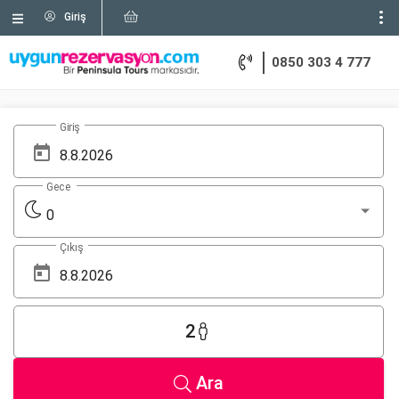
Giriş
0850 303 4 777
Giriş
Gece
0
Çıkış
2
Ara