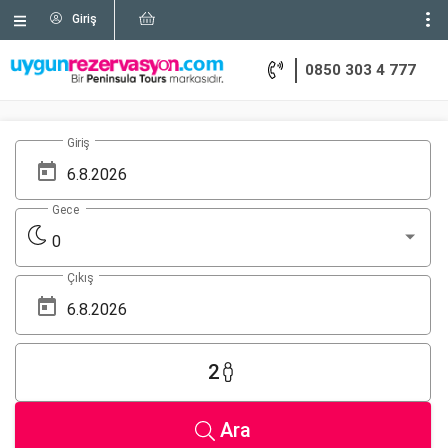
Giriş
0850 303 4 777
Giriş
Gece
0
Çıkış
2
Ara