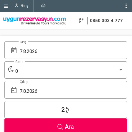
Giriş
0850 303 4 777
Giriş
Gece
0
Çıkış
2
Ara