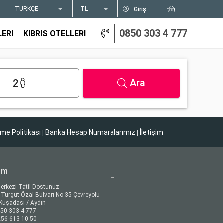
TÜRKÇE
TL
Giriş
0850 303 4 777
LERI
KIBRIS OTELLERI
Ara
2
tme Politikası
Banka Hesap Numaralarımız
İletişim
|
|
şim
Merkezi Tatil Dostunuz
Turgut Özal Bulvarı No 35 Çevreyolu
Kuşadası / Aydın
50 303 4 777
56 613 10 50