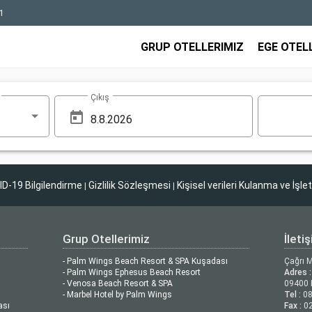
1
GRUP OTELLERIMIZ
EGE OTEL
Çıkış
D-19 Bilgilendirme
Gizlilik Sözleşmesi
Kişisel verileri Kulanma ve İşle
|
|
Grup Otellerimiz
İleti
- Palm Wings Beach Resort & SPA Kuşadası
Çağrı 
- Palm Wings Ephesus Beach Resort
Adres :
- Venosa Beach Resort & SPA
09400 
- Marbel Hotel by Palm Wings
Tel :
08
ası
Fax :
02