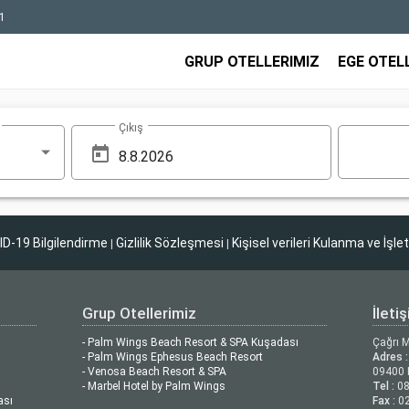
1
GRUP OTELLERIMIZ
EGE OTEL
Çıkış
D-19 Bilgilendirme
Gizlilik Sözleşmesi
Kişisel verileri Kulanma ve İşle
|
|
Grup Otellerimiz
İleti
- Palm Wings Beach Resort & SPA Kuşadası
Çağrı 
- Palm Wings Ephesus Beach Resort
Adres :
- Venosa Beach Resort & SPA
09400 
- Marbel Hotel by Palm Wings
Tel :
08
ası
Fax :
02