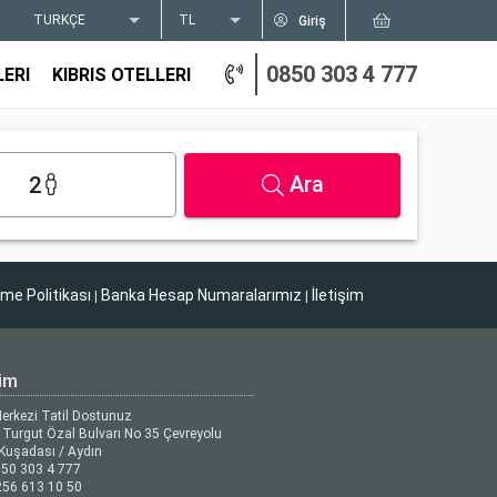
TÜRKÇE
TL
Giriş
0850 303 4 777
LERI
KIBRIS OTELLERI
Ara
2
tme Politikası
Banka Hesap Numaralarımız
İletişim
|
|
şim
Merkezi Tatil Dostunuz
Turgut Özal Bulvarı No 35 Çevreyolu
Kuşadası / Aydın
50 303 4 777
56 613 10 50