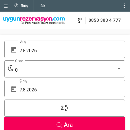
Giriş
0850 303 4 777
Giriş
Gece
0
Çıkış
2
Ara