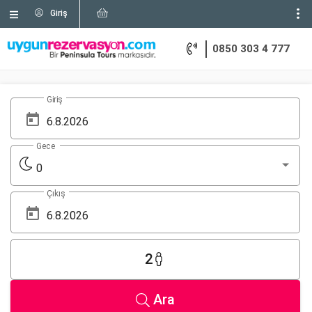
Giriş
0850 303 4 777
Giriş
Gece
0
Çıkış
2
Ara