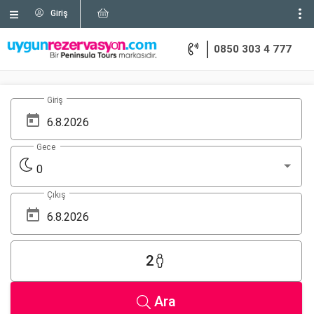
Giriş
0850 303 4 777
Giriş
Gece
0
Çıkış
2
Ara