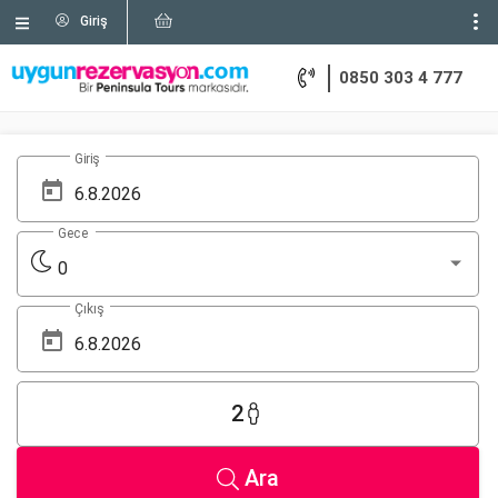
Giriş
0850 303 4 777
Giriş
Gece
0
Çıkış
2
Ara