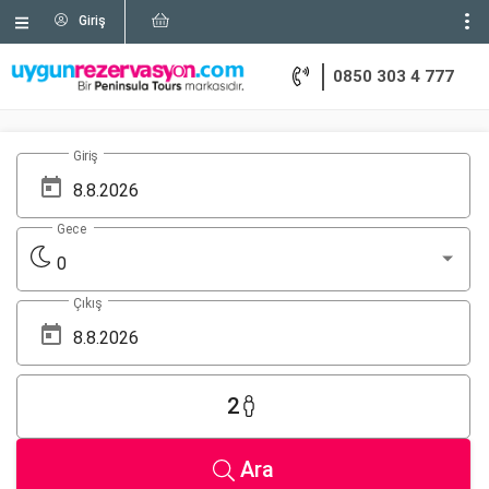
Giriş
0850 303 4 777
Giriş
Gece
0
Çıkış
2
Ara