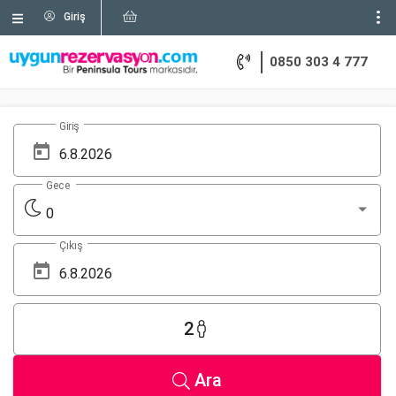
Giriş
0850 303 4 777
Giriş
Gece
0
Çıkış
2
Ara