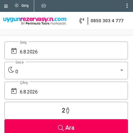
Giriş
0850 303 4 777
Giriş
Gece
0
Çıkış
2
Ara