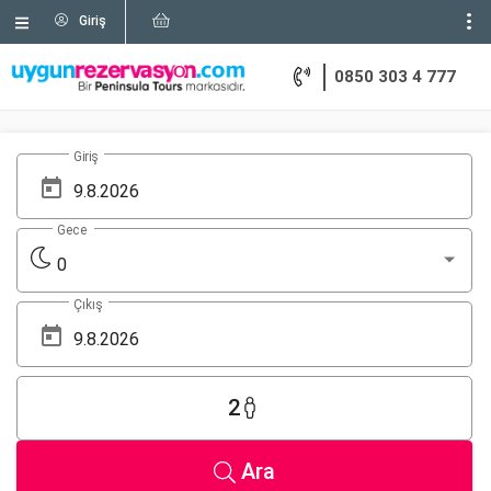
Giriş
0850 303 4 777
Giriş
Gece
0
Çıkış
2
Ara