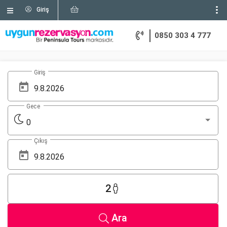
Giriş
0850 303 4 777
Giriş
Gece
0
Çıkış
2
Ara