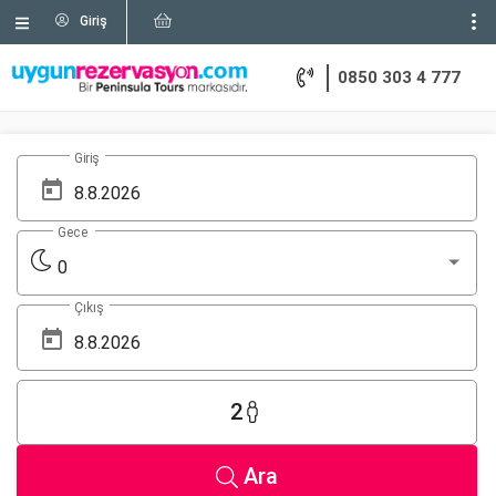
Giriş
0850 303 4 777
Giriş
Gece
0
Çıkış
2
Ara