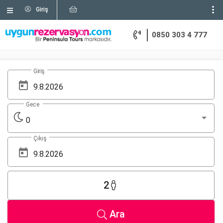
Giriş
0850 303 4 777
Giriş
Gece
0
Çıkış
2
Ara