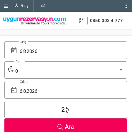
Giriş
0850 303 4 777
Giriş
Gece
0
Çıkış
2
Ara