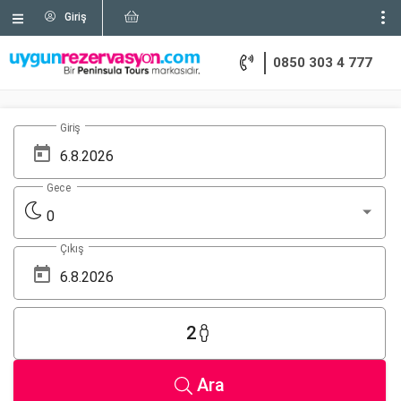
Giriş
0850 303 4 777
Giriş
Gece
0
Çıkış
2
Ara