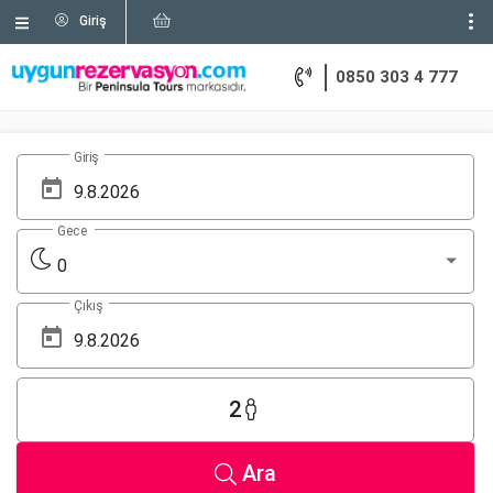
Giriş
0850 303 4 777
Giriş
Gece
0
Çıkış
2
Ara