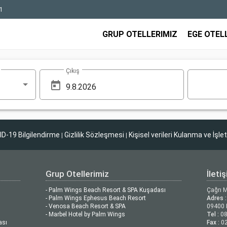
1
GRUP OTELLERIMIZ
EGE OTEL
Çıkış
D-19 Bilgilendirme
Gizlilik Sözleşmesi
Kişisel verileri Kulanma ve İşle
|
|
Grup Otellerimiz
İleti
- Palm Wings Beach Resort & SPA Kuşadası
Çağrı 
- Palm Wings Ephesus Beach Resort
Adres :
- Venosa Beach Resort & SPA
09400 
- Marbel Hotel by Palm Wings
Tel :
08
ası
Fax :
02