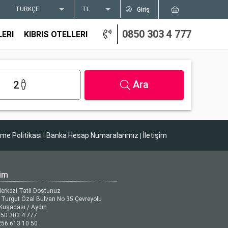
TÜRKÇE
TL
Giriş
0850 303 4 777
LERI
KIBRIS OTELLERI
Ara
2
tme Politikası
Banka Hesap Numaralarımız
İletişim
|
|
şim
Merkezi Tatil Dostunuz
Turgut Özal Bulvarı No 35 Çevreyolu
Kuşadası / Aydın
50 303 4 777
56 613 10 50