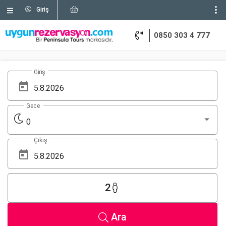
Giriş
0850 303 4 777
Giriş
Gece
0
Çıkış
2
Ara