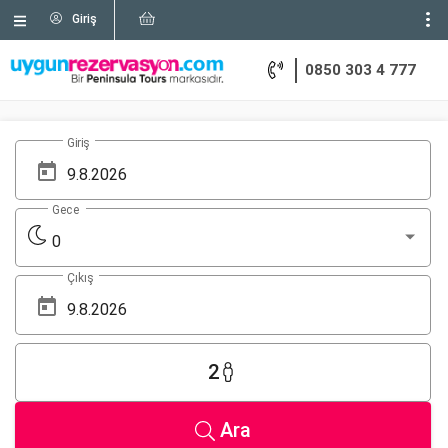
Giriş
0850 303 4 777
Giriş
Gece
0
Çıkış
2
Ara