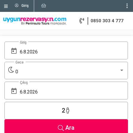
Giriş
0850 303 4 777
Giriş
Gece
0
Çıkış
2
Ara