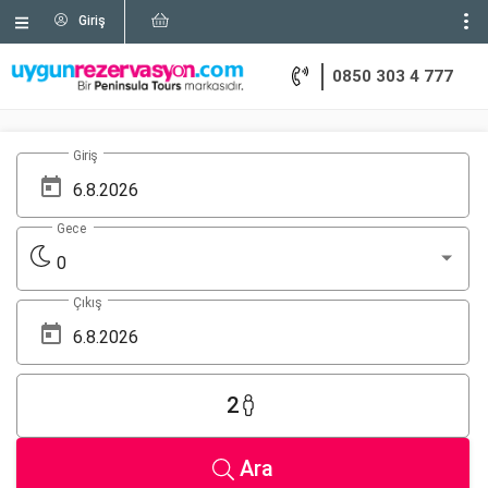
Giriş
0850 303 4 777
Giriş
Gece
0
Çıkış
2
Ara