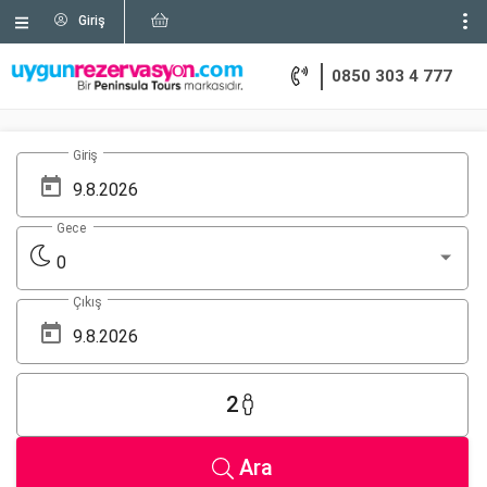
Giriş
0850 303 4 777
Giriş
Gece
0
Çıkış
2
Ara