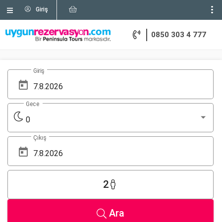
Giriş
0850 303 4 777
Giriş
Gece
0
Çıkış
2
Ara