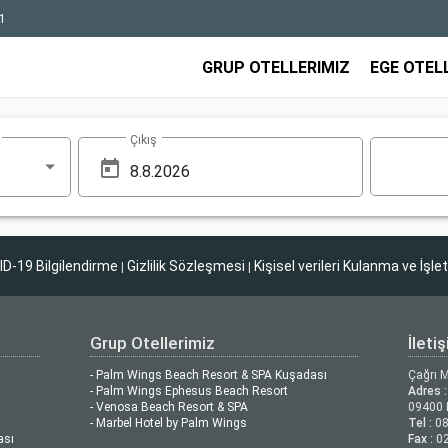
1
GRUP OTELLERIMIZ
EGE OTEL
Çıkış
D-19 Bilgilendirme
Gizlilik Sözleşmesi
Kişisel verileri Kulanma ve İşle
|
|
Grup Otellerimiz
İleti
- Palm Wings Beach Resort & SPA Kuşadası
Çağrı 
- Palm Wings Ephesus Beach Resort
Adres :
- Venosa Beach Resort & SPA
09400 
- Marbel Hotel by Palm Wings
Tel :
08
ası
Fax :
02