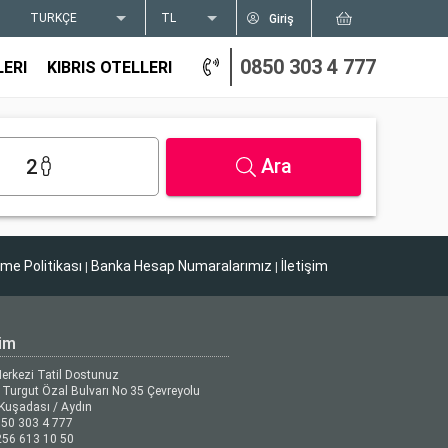
TÜRKÇE
TL
Giriş
0850 303 4 777
LERI
KIBRIS OTELLERI
Ara
2
tme Politikası
Banka Hesap Numaralarımız
İletişim
|
|
şim
Merkezi Tatil Dostunuz
Turgut Özal Bulvarı No 35 Çevreyolu
Kuşadası / Aydın
50 303 4 777
56 613 10 50