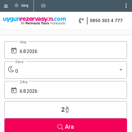
Giriş
0850 303 4 777
Giriş
Gece
0
Çıkış
2
Ara