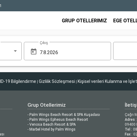
1
GRUP OTELLERIMIZ
EGE OTEL
Çıkış
D-19 Bilgilendirme
Gizlilik Sözleşmesi
Kişisel verileri Kulanma ve İşle
|
|
Grup Otellerimiz
İleti
- Palm Wings Beach Resort & SPA Kuşadası
Çağrı 
- Palm Wings Ephesus Beach Resort
Adres :
- Venosa Beach Resort & SPA
09400 
- Marbel Hotel by Palm Wings
Tel :
08
ası
Fax :
02