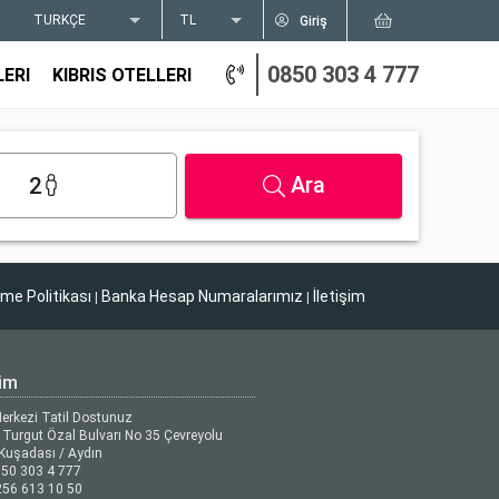
TÜRKÇE
TL
Giriş
0850 303 4 777
LERI
KIBRIS OTELLERI
Ara
2
tme Politikası
Banka Hesap Numaralarımız
İletişim
|
|
şim
Merkezi Tatil Dostunuz
Turgut Özal Bulvarı No 35 Çevreyolu
Kuşadası / Aydın
50 303 4 777
56 613 10 50