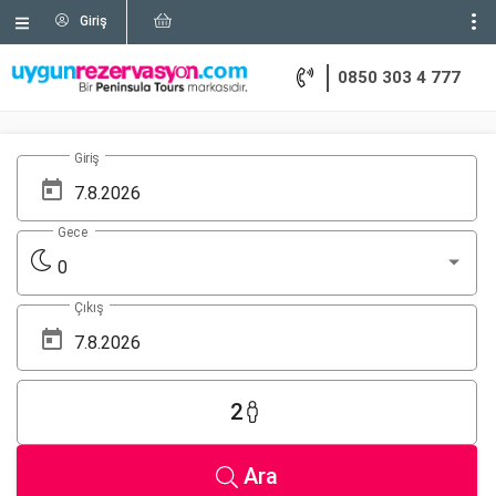
Giriş
0850 303 4 777
Giriş
Gece
0
Çıkış
2
Ara