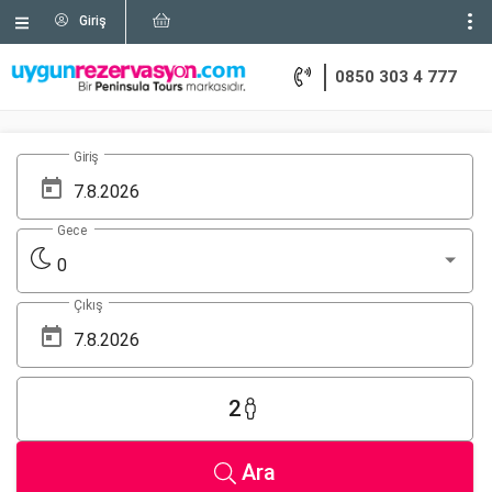
Giriş
0850 303 4 777
Giriş
Gece
0
Çıkış
2
Ara