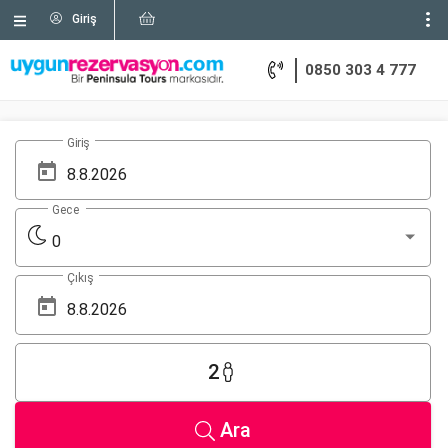
Giriş
0850 303 4 777
Giriş
Gece
0
Çıkış
2
Ara