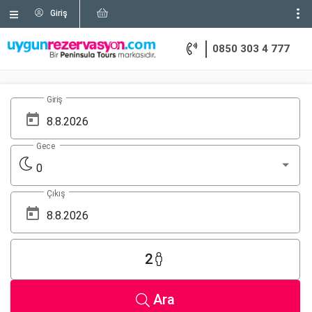
Giriş
0850 303 4 777
Giriş
Gece
0
Çıkış
2
Ara