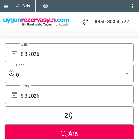
Giriş
0850 303 4 777
Giriş
Gece
0
Çıkış
2
Ara