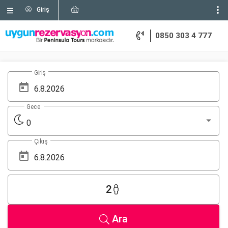
Giriş
0850 303 4 777
Giriş
Gece
0
Çıkış
2
Ara