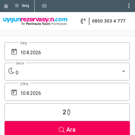
Giriş
0850 303 4 777
Giriş
Gece
0
Çıkış
2
Ara