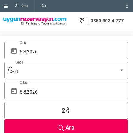
Giriş
0850 303 4 777
Giriş
Gece
0
Çıkış
2
Ara