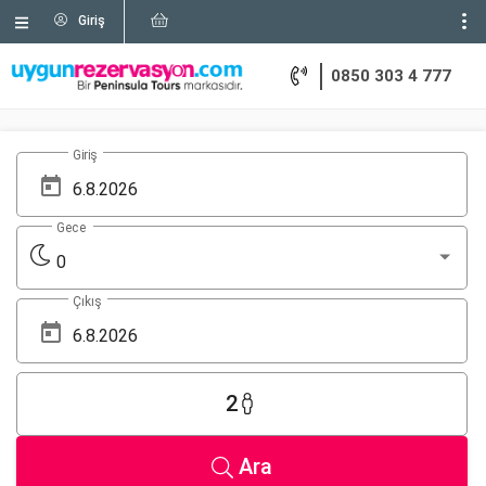
Giriş
0850 303 4 777
Giriş
Gece
0
Çıkış
2
Ara