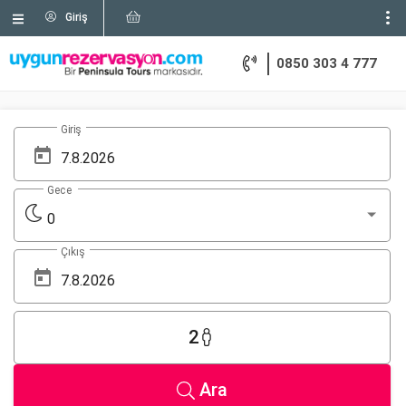
Giriş
0850 303 4 777
Giriş
Gece
0
Çıkış
2
Ara