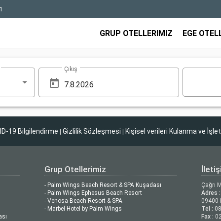
1
GRUP OTELLERIMIZ
EGE OTEL
Çıkış
D-19 Bilgilendirme
Gizlilik Sözleşmesi
Kişisel verileri Kulanma ve İşle
|
|
Grup Otellerimiz
İleti
- Palm Wings Beach Resort & SPA Kuşadası
Çağrı 
- Palm Wings Ephesus Beach Resort
Adres :
- Venosa Beach Resort & SPA
09400 
- Marbel Hotel by Palm Wings
Tel :
08
ası
Fax :
02