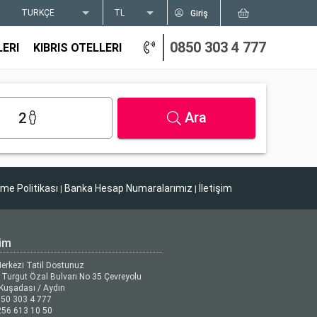
TÜRKÇE
TL
Giriş
0850 303 4 777
LERI
KIBRIS OTELLERI
Ara
2
tme Politikası
Banka Hesap Numaralarımız
İletişim
|
|
şim
Merkezi Tatil Dostunuz
Turgut Özal Bulvarı No 35 Çevreyolu
Kuşadası / Aydın
50 303 4 777
56 613 10 50