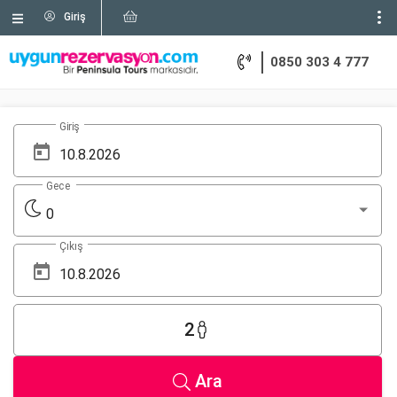
Giriş
0850 303 4 777
Giriş
Gece
0
Çıkış
2
Ara