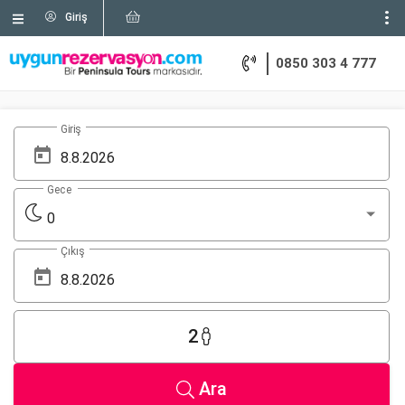
Giriş
0850 303 4 777
Giriş
Gece
0
Çıkış
2
Ara