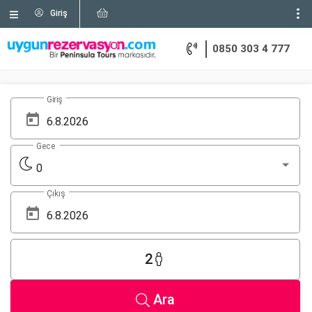
Giriş
0850 303 4 777
Giriş
Gece
0
Çıkış
2
Ara