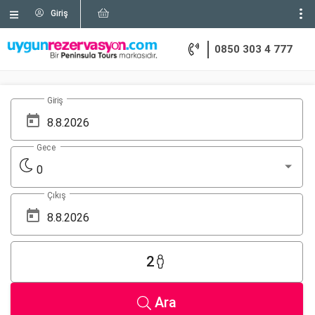
Giriş
0850 303 4 777
Giriş
Gece
0
Çıkış
2
Ara