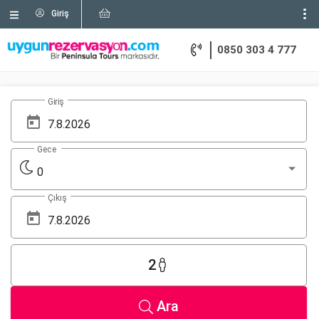
Giriş
0850 303 4 777
Giriş
Gece
0
Çıkış
2
Ara