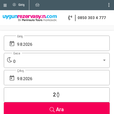
Giriş
0850 303 4 777
Giriş
Gece
0
Çıkış
2
Ara