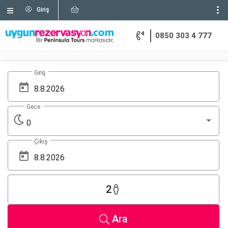
Giriş
0850 303 4 777
Giriş
Gece
0
Çıkış
2
Ara